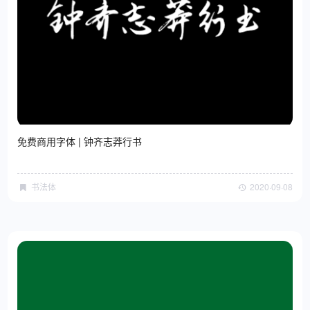
免费商用字体 | 钟齐志莽行书
书法体
2020·09·08