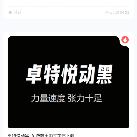
其它
2026·04·23
卓特悦动黑_免费商用中文字体下载