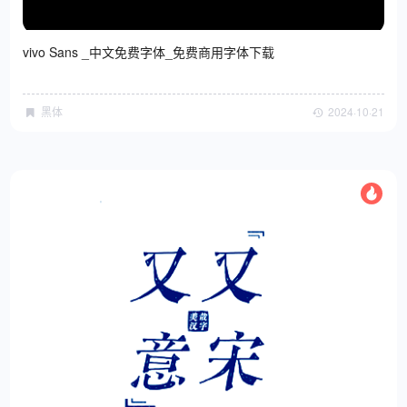
vivo Sans _中文免费字体_免费商用字体下载
黑体
2024·10·21