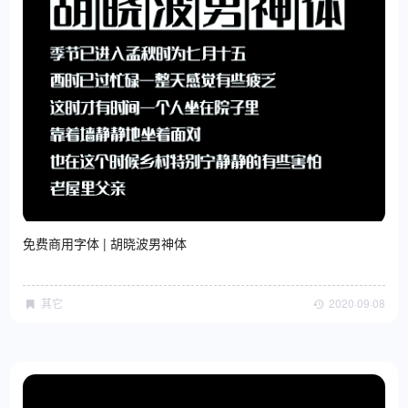
免费商用字体 | 胡晓波男神体
其它
2020·09·08