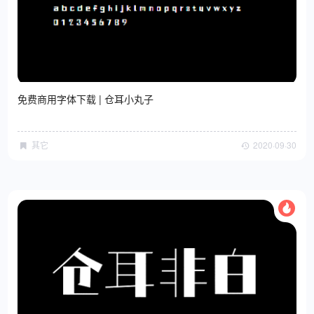
免费商用字体下载 | 仓耳小丸子
其它
2020·09·30