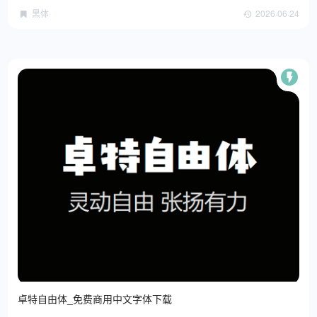
黑体
2026·06·24
卓特自由体_免费商用中文字体下载