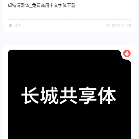
卓特清雅体_免费商用中文字体下载
其它
2026·04·23