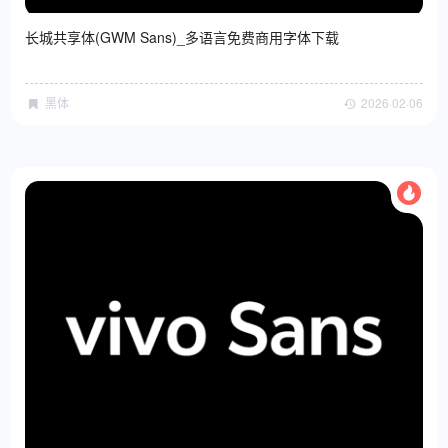
长城共享体(GWM Sans)_多语言免费商用字体下载
黑体
2026·02·06