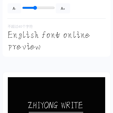
A-
A+
不超过40个字符
English font online
preview