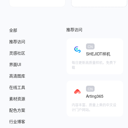
推荐访问
全部
推荐访问
CN
灵感社区
SHEJIDT样机
每日更新高质量样机，免费下
界面UI
载
高清图库
在线工具
添加至快捷访问
CN
Arting365
素材资源
内容丰富、质量上乘的中文设
配色方案
计门户网站。
行业博客