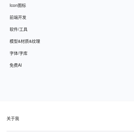
添加至快捷访问
Icon图标
前端开发
软件/工具
模型&材质&纹理
字体/字库
免费AI
关于我