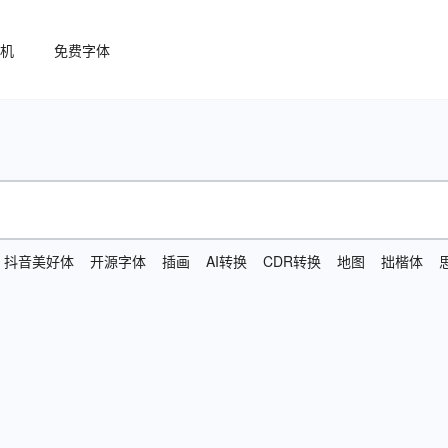
机
免费字体
抖音美好体
开源字体
插画
AI转换
CDR转换
地图
拙楷体