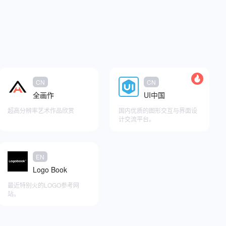
CN
CN
全画作
UI中国
超高分辨率艺术作品欣赏
国内优质的图形交互与界面设
计交流平台。
添加至快捷访问
EN
添加至快捷访问
Logo Book
最近特别火的LOGO参考网
站。