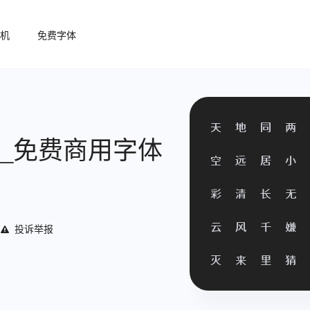
机
免费字体
天
地
同
两
体_免费商用字体
空
远
居
小
彩
清
长
无
投诉举报
云
风
千
嫌
灭
来
里
猜