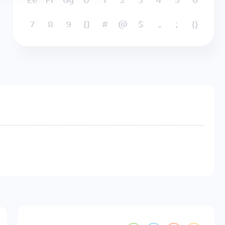
Ee
Ff
Gg
0
1
2
3
4
5
6
7
8
9
[]
#
@
$
.,
;
{}