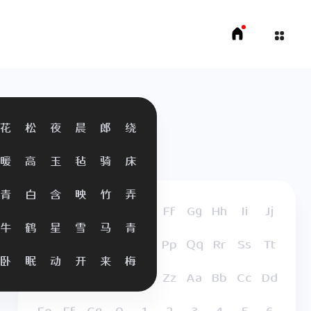
花
松
夜
晨
郎
绕
暖
高
玉
毡
骑
床
青
白
含
映
竹
弄
Aa
Bb
Cc
Dd
Ee
Ff
Gg
Hh
Ii
Jj
牛
鹤
星
雪
马
青
Kk
Ll
Mm
Nn
Oo
Pp
Qq
Rr
Ss
Tt
卧
眠
动
开
来
梅
Uu
Vv
Ww
Xx
Yy
Zz
Aa
Bb
Cc
Dd