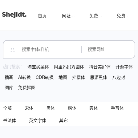
首页
网址导航
免费样机
免费字体
热门搜索：
淘宝买菜体
阿里妈妈方圆体
抖音美好体
开源字体
插画
AI转换
CDR转换
地图
拙楷体
思源黑体
八边封
图库
免费抠图
全部
宋体
黑体
楷体
圆体
手写体
书法体
英文字体
其它