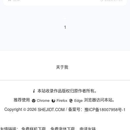
1
关于我
本站收录作品版权归原作者所有。
推荐使用
浏览器访问本站。
Chrome
Firefox
Edge
Copyright © 2026
/ 备案号：
SHEJIDT.COM
豫ICP备18007958号-1
友情链接：
免费样机下载
免费字体下载
申请友链