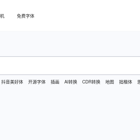
机
免费字体
抖音美好体
开源字体
插画
AI转换
CDR转换
地图
拙楷体