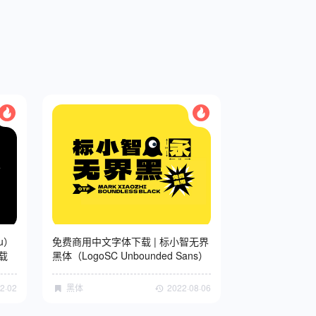
u）
免费商用中文字体下载 | 标小智无界
载
黑体（LogoSC Unbounded Sans）
2·02
黑体
2022·08·06