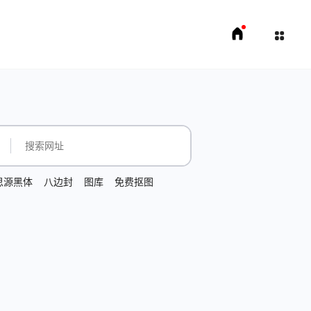
思源黑体
八边封
图库
免费抠图