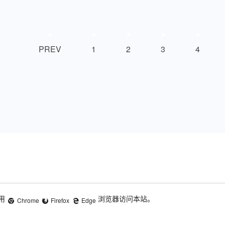
PREV
1
2
3
4
用
浏览器访问本站。
Chrome
Firefox
Edge