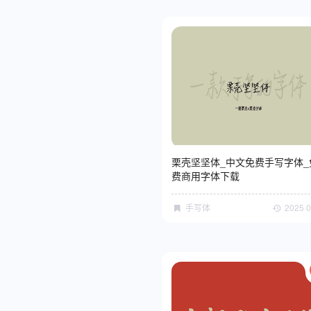
栗壳坚坚体_中文免费手写字体_
费商用字体下载
手写体
2025·0