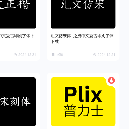
中文复古印刷字体下
汇文仿宋体_免费中文复古印刷字体
下载
2024·12·21
宋体
2024·12·21