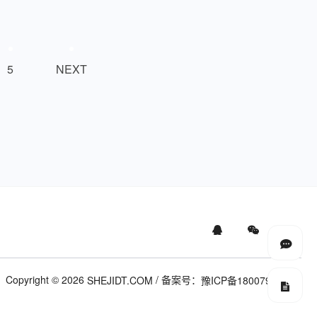
5
NEXT
Copyright © 2026
/ 备案号：
SHEJIDT.COM
豫ICP备18007958号-1