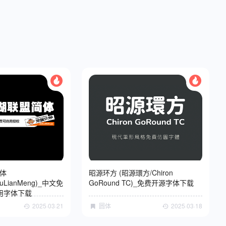
体
昭源环方 (昭源環方/Chiron
gHuLianMeng)_中文免
GoRound TC)_免费开源字体下载
用字体下载
2025·03·21
圆体
2025·03·18