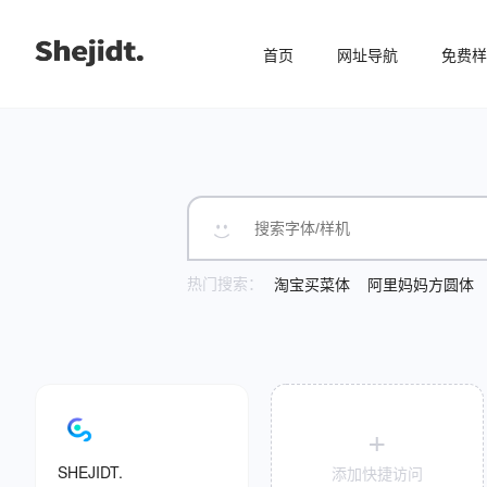
首页
网址导航
免费样
热门搜索：
淘宝买菜体
阿里妈妈方圆体
+
SHEJIDT.
添加快捷访问