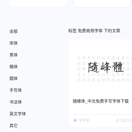
标签 免费商用字体 下的文章
全部
宋体
黑体
楷体
圆体
手写体
随峰体_中文免费手写字体下载
书法体
英文字体
手写体
2025·0
其它