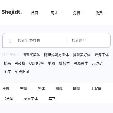
首页
网址导航
免费样机
免费字体
热门搜索：
淘宝买菜体
阿里妈妈方圆体
抖音美好体
开源字体
插画
AI转换
CDR转换
地图
拙楷体
思源黑体
八边封
图库
免费抠图
全部
宋体
黑体
楷体
圆体
手写体
书法体
英文字体
其它