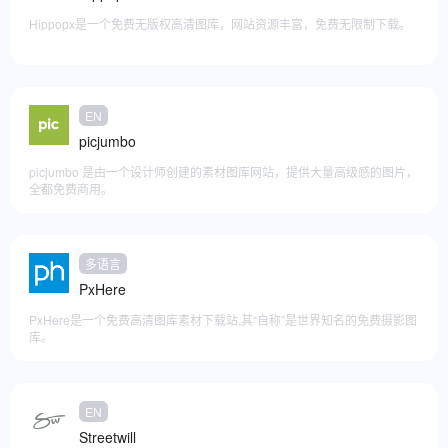
Hippopx是一个免费无版权高清图库，网站资源丰富，免费无限制下载。
EN
添加至快捷访问
picjumbo
picjumbo 是由一个设计师创建的素材图库网站，提供大量高级感的图片，
全都免费商用。
多语言
添加至快捷访问
PxHere
PxHere是一个免费高清图库素材下载站,其“自称”是世界知名的免费摄影图
库。
EN
添加至快捷访问
Streetwill