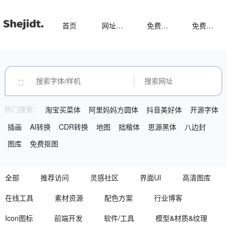
首页
网址导航
免费样机
免费字体
热门搜索：
淘宝买菜体
阿里妈妈方圆体
抖音美好体
开源字体
插画
AI转换
CDR转换
地图
拙楷体
思源黑体
八边封
图库
免费抠图
全部
推荐访问
灵感社区
界面UI
高清图库
在线工具
素材资源
配色方案
行业博客
Icon图标
前端开发
软件/工具
模型&材质&纹理