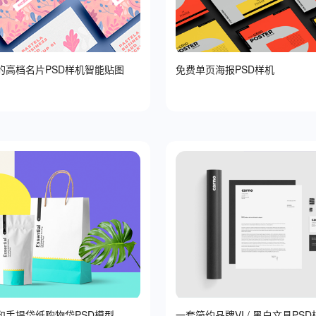
的高档名片PSD样机智能贴图
免费单页海报PSD样机
和手提袋纸购物袋PSD模型
一套简约品牌VI / 黑白文具PSD