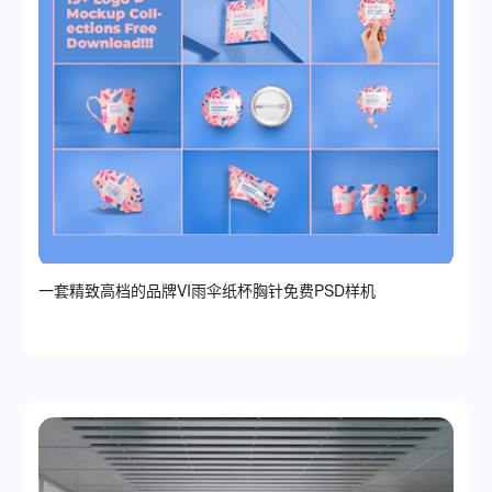
一套精致高档的品牌VI雨伞纸杯胸针免费PSD样机