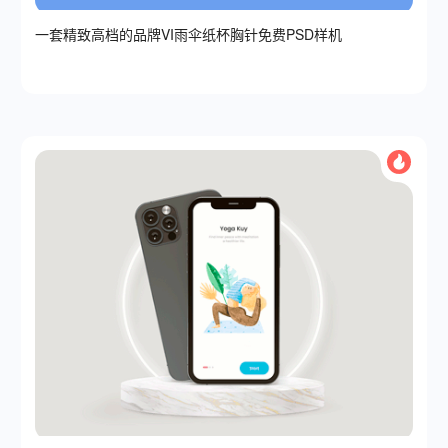
一套精致高档的品牌VI雨伞纸杯胸针免费PSD样机