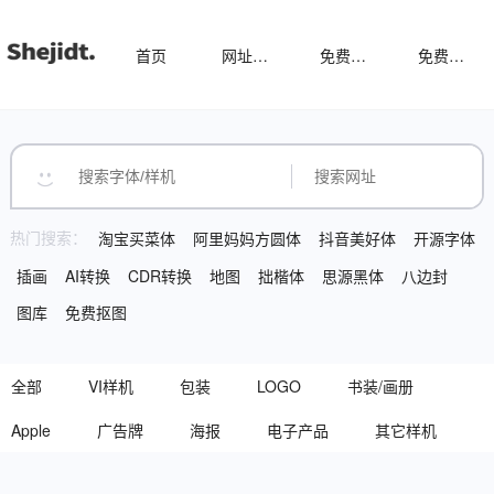
首页
网址导航
免费样机
免费字体
热门搜索：
淘宝买菜体
阿里妈妈方圆体
抖音美好体
开源字体
插画
AI转换
CDR转换
地图
拙楷体
思源黑体
八边封
图库
免费抠图
全部
VI样机
包装
LOGO
书装/画册
Apple
广告牌
海报
电子产品
其它样机