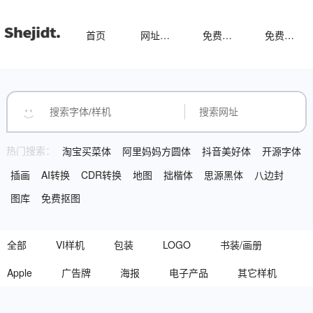
首页
网址导航
免费样机
免费字体
热门搜索：
淘宝买菜体
阿里妈妈方圆体
抖音美好体
开源字体
插画
AI转换
CDR转换
地图
拙楷体
思源黑体
八边封
图库
免费抠图
全部
VI样机
包装
LOGO
书装/画册
Apple
广告牌
海报
电子产品
其它样机