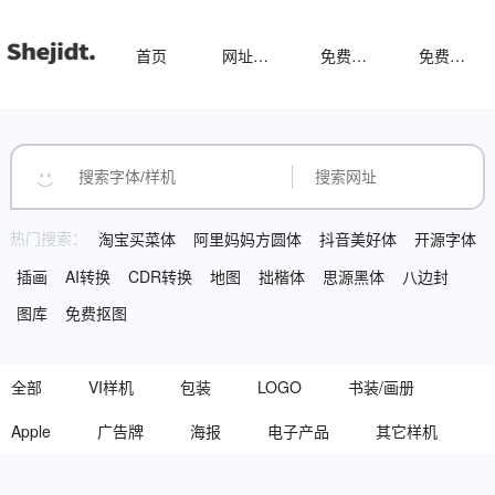
首页
网址导航
免费样机
免费字体
热门搜索：
淘宝买菜体
阿里妈妈方圆体
抖音美好体
开源字体
插画
AI转换
CDR转换
地图
拙楷体
思源黑体
八边封
图库
免费抠图
全部
VI样机
包装
LOGO
书装/画册
Apple
广告牌
海报
电子产品
其它样机