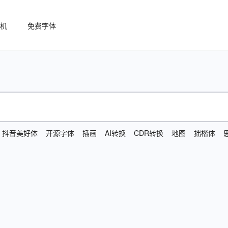
机
免费字体
抖音美好体
开源字体
插画
AI转换
CDR转换
地图
拙楷体