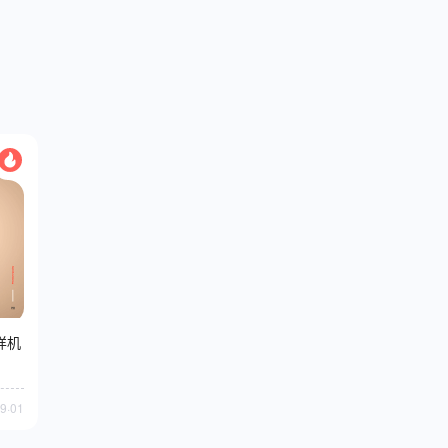
样机
9·01