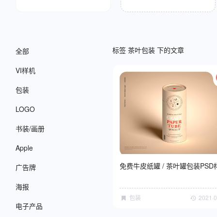
标签 茶叶包装 下的文章
全部
VI样机
包装
LOGO
书装/画册
Apple
免费牛皮纸罐 / 茶叶罐包装PSD
广告牌
海报
包装
2021·0
电子产品