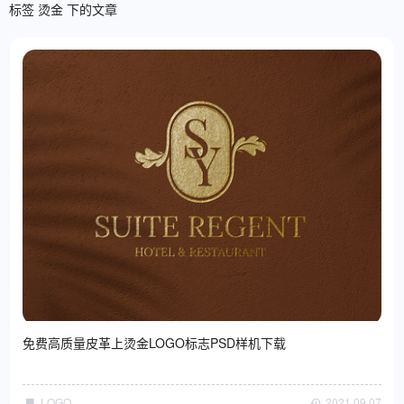
标签 烫金 下的文章
免费高质量皮革上烫金LOGO标志PSD样机下载
LOGO
2021·09·07