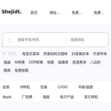
首页
网址导航
免费样机
免费字体
热门搜索：
淘宝买菜体
阿里妈妈方圆体
抖音美好体
开源字体
插画
AI转换
CDR转换
地图
拙楷体
思源黑体
八边封
图库
免费抠图
全部
VI样机
包装
LOGO
书装/画册
Apple
广告牌
海报
电子产品
其它样机