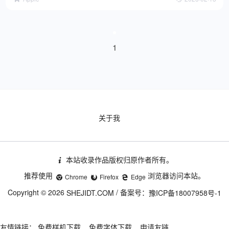
1
关于我
本站收录作品版权归原作者所有。
推荐使用
浏览器访问本站。
Chrome
Firefox
Edge
Copyright © 2026
/ 备案号：
SHEJIDT.COM
豫ICP备18007958号-1
友情链接：
免费样机下载
免费字体下载
申请友链