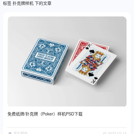
标签 扑克牌样机 下的文章
免费纸牌/扑克牌（Poker）样机PSD下载
其它样机
2023·02·13