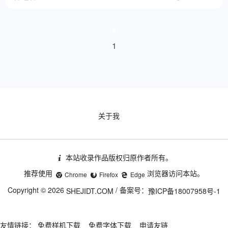
1
关于我
本站收录作品版权归原作者所有。
推荐使用
浏览器访问本站。
Chrome
Firefox
Edge
Copyright © 2026
/ 备案号：
SHEJIDT.COM
豫ICP备18007958号-1
友情链接：
免费样机下载
免费字体下载
申请友链