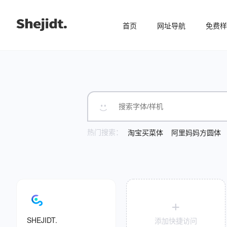
首页
网址导航
免费样
热门搜索：
淘宝买菜体
阿里妈妈方圆体
+
SHEJIDT.
添加快捷访问