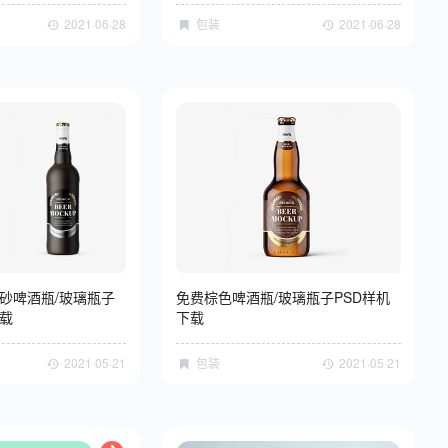
2021·06·28
包装
2021·06·28
砂啤酒瓶/玻璃瓶子
免费棕色啤酒瓶/玻璃瓶子PSD样机
下载
下载
2021·05·21
包装
2021·05·21