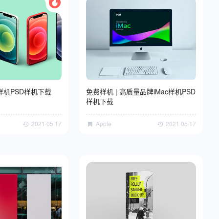
12样机PSD样机下载
免费样机 | 高质量品牌iMac样机PSD
样机下载
2021·05·17
Apple
2021·05·17