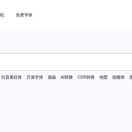
机
免费字体
抖音美好体
开源字体
插画
AI转换
CDR转换
地图
拙楷体