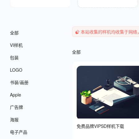
本站收集的样机均收集于网络
全部
VI样机
全部
包装
LOGO
书装/画册
Apple
广告牌
海报
免费品牌VIPSD样机下载
电子产品