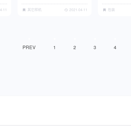
4·11
其它样机
2021·04·11
包装
PREV
1
2
3
4