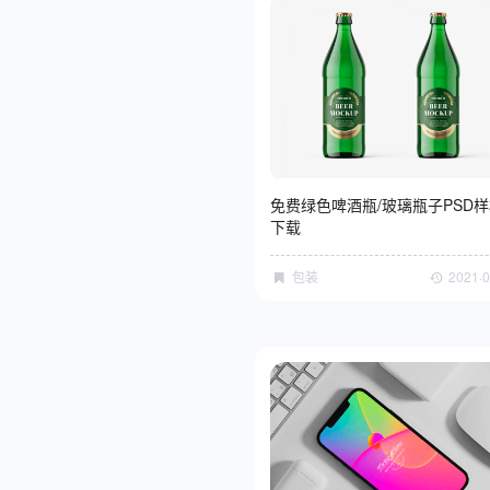
免费绿色啤酒瓶/玻璃瓶子PSD
下载
包装
2021·0