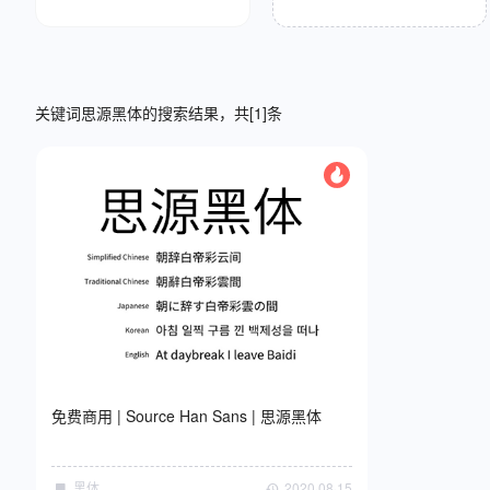
关键词思源黑体的搜索结果，共[1]条
免费商用 | Source Han Sans | 思源黑体
黑体
2020·08·15