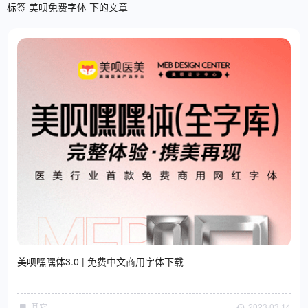
标签 美呗免费字体 下的文章
美呗嘿嘿体3.0 | 免费中文商用字体下载
其它
2023·03·14