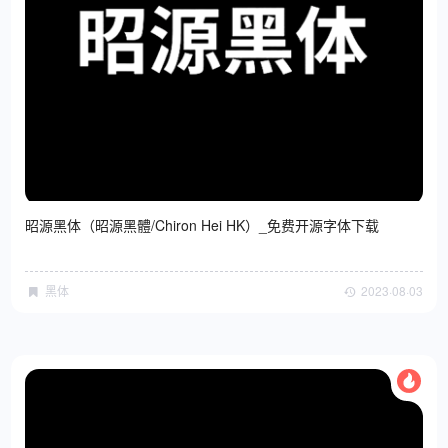
昭源黑体（昭源黑體/Chiron Hei HK）_免费开源字体下载
黑体
2023·08·03