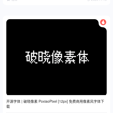
开源字体 | 破晓像素 PoxiaoPixel [12px] 免费商用像素风字体下
载