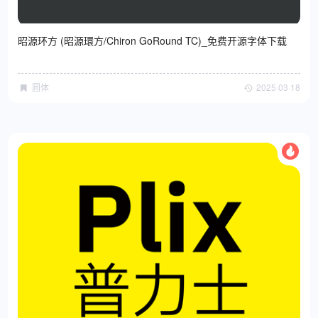
昭源环方 (昭源環方/Chiron GoRound TC)_免费开源字体下载
圆体
2025·03·18