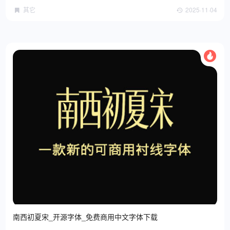
其它
2025·11·04
南西初夏宋_开源字体_免费商用中文字体下载