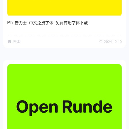
Plix 普力士_中文免费字体_免费商用字体下载
黑体
2024·12·10