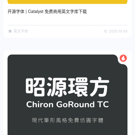
开源字体 | Catalyst 免费商用英文字库下载
英文字体
2025·05·09