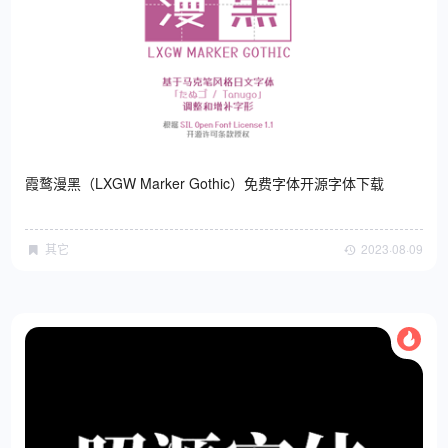
霞鹜漫黑（LXGW Marker Gothic）免费字体开源字体下载
其它
2023·08·09