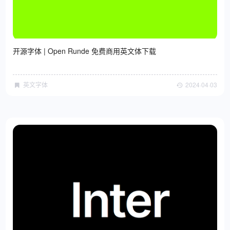
开源字体 | Open Runde 免费商用英文体下载
英文字体
2024·04·03