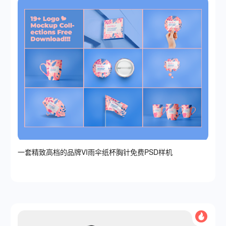
一套精致高档的品牌VI雨伞纸杯胸针免费PSD样机