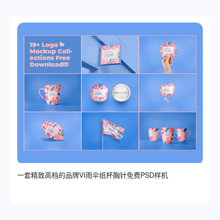
一套精致高档的品牌VI雨伞纸杯胸针免费PSD样机