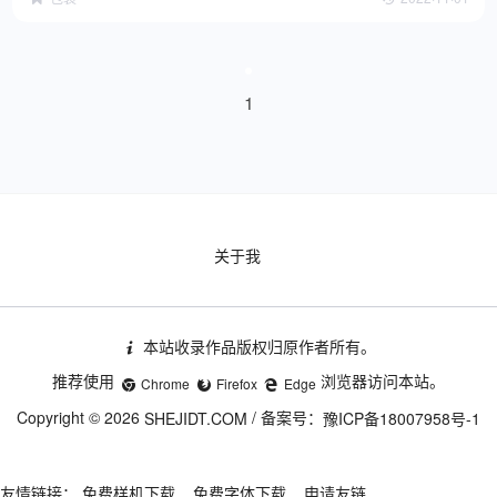
1
关于我
本站收录作品版权归原作者所有。
推荐使用
浏览器访问本站。
Chrome
Firefox
Edge
Copyright © 2026
/ 备案号：
SHEJIDT.COM
豫ICP备18007958号-1
友情链接：
免费样机下载
免费字体下载
申请友链